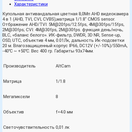
Характеристики
Купольная антивандальная цветная 8,0Мп AHD видеокамера
4 в 1 (AHD, TVI, CVI, CVBS),матрица 1/1.8″ CMOS sensor.
Отбражение AHD/TVI: 5M@20fps/12.5fps, 4M@30fps/15fps,
2M@30fps; CVI: 4M@30fps, 2M@30fps. функция день/ночь,
BLC, «баланс белого». ИК-фильтр, DWDR, 3D NR, Sense-up,
OSD, UTC, объектив 4 мм, 0.01Лк, дальность Ик-подсветки
20 м. Влагозащищенный корпус IP66, DC12V (+/-10%)/550mA,
-40℃ ~ +50℃. Вес 400 гр. Габариты 93х74мм.
Производитель
AltCam
Матрица
1/1.8
Мегапиксели
8
Объектив
f=4.0 мм
Светочувствительность
0,01 лк