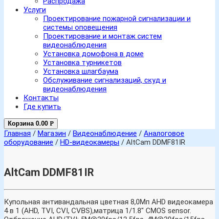
Распродажа
Услуги
Проектирование пожарной сигнализации и
системы оповещения
Проектирование и монтаж систем
видеонаблюдения
Установка домофона в доме
Установка турникетов
Установка шлагбаума
Обслуживание сигнализаций, скуд и
видеонаблюдения
Контакты
Где купить
Корзина
0.00
Р
Главная
/
Магазин
/
Видеонаблюдение
/
Аналоговое
оборудование
/
HD-видеокамеры
/ AltCam DDMF81IR
AltCam DDMF81IR
Купольная антивандальная цветная 8,0Мп AHD видеокамера
4 в 1 (AHD, TVI, CVI, CVBS),матрица 1/1.8″ CMOS sensor.