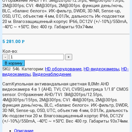
Отбражение AHD/TVI: 5M@20fps/12.5fps, 4M@30fps/15fps,
2M@30fps; CVI: 4M@30fps, 2M@30fps. функция день/ночь,
BLC, «баланс белого». ИК-фильтр, DWDR, 3D NR, Sense-up,
OSD, UTC, объектив 4 мм, 0.01Лк, дальность Ик-подсветки
20 м. Влагозащищенный корпус IP66, DC12V (+/-10%)/550mA,
-40℃ ~ +50℃. Вес 400 гр. Габариты 93х74мм.
5 281.00
Р
Кол-во:
-
+
В корзину
SKU:
546
.
Категории:
HD оборудование
,
HD-видеокамеры
,
HD-
видеокамеры
,
Видеонаблюдение
.
CamКупольная антивандальная цветная 8,0Мп AHD
видеокамера 4 в 1 (AHD, TVI, CVI, CVBS),матрица 1/1.8″ CMOS
sensor. Отбражение AHD/TVI: 5M@20fps/12.5fps,
4M@30fps/15fps, 2M@30fps; CVI: 4M@30fps, 2M@30fps.
функция день/ночь, BLC, «баланс белого». ИК-фильтр, DWDR,
3D NR, Sense-up, OSD, UTC, объектив 4 мм, 0.01Лк, дальность
Ик-подсветки 20 м. Влагозащищенный корпус IP66, DC12V
(+/-10%)/550mA, -40℃ ~ +50℃. Вес 400 гр. Габариты 93х74мм.
Описание