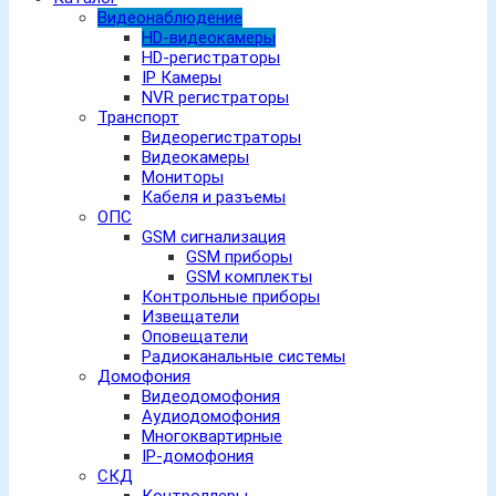
Видеонаблюдение
HD-видеокамеры
HD-регистраторы
IP Камеры
NVR регистраторы
Транспорт
Видеорегистраторы
Видеокамеры
Мониторы
Кабеля и разъемы
ОПС
GSM сигнализация
GSM приборы
GSM комплекты
Контрольные приборы
Извещатели
Оповещатели
Радиоканальные системы
Домофония
Видеодомофония
Аудиодомофония
Многоквартирные
IP-домофония
СКД