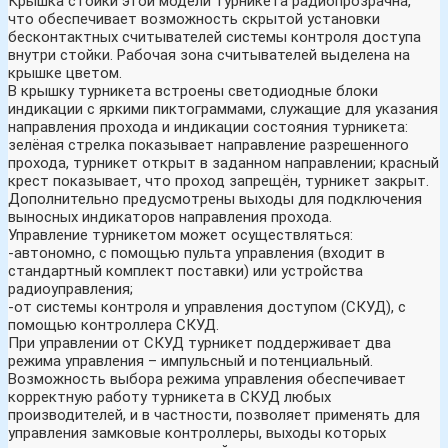
Крышка стойки этой модели турникета радиопрозрачна,
что обеспечивает возможность скрытой установки
бесконтактных считывателей системы контроля доступа
внутри стойки. Рабочая зона считывателей выделена на
крышке цветом.
В крышку турникета встроены светодиодные блоки
индикации с яркими пиктограммами, служащие для указания
направления прохода и индикации состояния турникета:
зелёная стрелка показывает направление разрешенного
прохода, турникет открыт в заданном направлении; красный
крест показывает, что проход запрещён, турникет закрыт.
Дополнительно предусмотрены выходы для подключения
выносных индикаторов направления прохода.
Управление турникетом может осуществляться:
-автономно, с помощью пульта управления (входит в
стандартный комплект поставки) или устройства
радиоуправления;
-от системы контроля и управления доступом (СКУД), с
помощью контроллера СКУД.
При управлении от СКУД турникет поддерживает два
режима управления – импульсный и потенциальный.
Возможность выбора режима управления обеспечивает
корректную работу турникета в СКУД любых
производителей, и в частности, позволяет применять для
управления замковые контроллеры, выходы которых