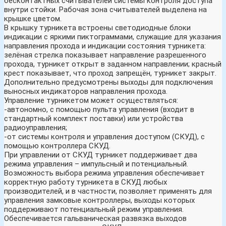
бесконтактных считывателей системы контроля доступа
внутри стойки. Рабочая зона считывателей выделена на
крышке цветом.
В крышку турникета встроены светодиодные блоки
индикации с яркими пиктограммами, служащие для указания
направления прохода и индикации состояния турникета:
зелёная стрелка показывает направление разрешенного
прохода, турникет открыт в заданном направлении; красный
крест показывает, что проход запрещён, турникет закрыт.
Дополнительно предусмотрены выходы для подключения
выносных индикаторов направления прохода.
Управление турникетом может осуществляться:
-автономно, с помощью пульта управления (входит в
стандартный комплект поставки) или устройства
радиоуправления;
-от системы контроля и управления доступом (СКУД), с
помощью контроллера СКУД.
При управлении от СКУД турникет поддерживает два
режима управления – импульсный и потенциальный.
Возможность выбора режима управления обеспечивает
корректную работу турникета в СКУД любых
производителей, и в частности, позволяет применять для
управления замковые контроллеры, выходы которых
поддерживают потенциальный режим управления.
Обеспечивается гальваническая развязка выходов