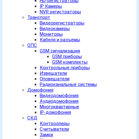
HD-регистраторы
IP Камеры
NVR регистраторы
Транспорт
Видеорегистраторы
Видеокамеры
Мониторы
Кабеля и разъемы
ОПС
GSM сигнализация
GSM приборы
GSM комплекты
Контрольные приборы
Извещатели
Оповещатели
Радиоканальные системы
Домофония
Видеодомофония
Аудиодомофония
Многоквартирные
IP-домофония
СКД
Контроллеры
Считыватели
Замки