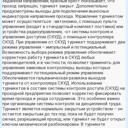
заданном направлении; красный крест показывает, что
проход запрещён, турникет закрыт. Дополнительно
предусмотрены выходы для подключения выносных
индикаторов направления прохода. Управление турникетом
может осуществляться: -автономно, с помощью пульта
управления (входит в стандартный комплект поставки) или
устройства радиоуправления; -от системы контроля и
управления доступом (СКУД), с помощью контроллера
СКУД. При управлении от СКУД турникет поддерживает два
режима управления – импульсный и потенциальный.
Возможность выбора режима управления обеспечивает
корректную работу турникета в СКУД любых
производителей, и в частности, позволяет применять для
управления замковые контроллеры, выходы которых
поддерживают потенциальный режим управления.
Обеспечивается гальваническая развязка выходов
турникета от контроллера СКУД. Использование
турникетов в составе системы контроля доступа (СКУД) на
проходной предприятия позволит корректно фиксировать
время прохода и ухода сотрудников. Это особенно важно
при организации системы контроля за дисциплиной труда.
Турникет является нормально закрытым устройством – он
остается закрытым до тех пор, пока не будет получен
сигнал, разрешающий проход, или турникет не будет открыт
ключом механической разблокировки. В турникете