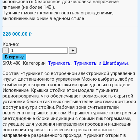
использовать безопасное для человека напряжение
питания (не более 14В.).
Турникет может комплектоваться ограждениями,
выполненными с ним в едином стиле.
228 000.00
Р
Кол-во:
-
+
В корзину
SKU:
488
.
Категории:
Турникеты
,
Турникеты и Шлагбаумы
.
Состав: -турникет со встроенной электроникой управления
-пульт дистанционного управления Можно выбрать любую
комбинацию корпуса и крышки из приведенных в разделе
Исполнение. Крышка стойки этой модели турникета
радиопрозрачна, что обеспечивает возможность скрытой
установки бесконтактных считывателей системы контроля
доступа внутри стойки. Рабочая зона считывателей
выделена на крышке цветом. В крышку турникета встроены
светодиодные блоки индикации с яркими пиктограммами,
служащие для указания направления прохода и индикации
состояния турникета: зелёная стрелка показывает
направление разрешенного прохода, турникет открыт в