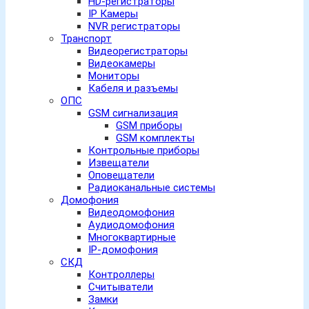
HD-регистраторы
IP Камеры
NVR регистраторы
Транспорт
Видеорегистраторы
Видеокамеры
Мониторы
Кабеля и разъемы
ОПС
GSM сигнализация
GSM приборы
GSM комплекты
Контрольные приборы
Извещатели
Оповещатели
Радиоканальные системы
Домофония
Видеодомофония
Аудиодомофония
Многоквартирные
IP-домофония
СКД
Контроллеры
Считыватели
Замки