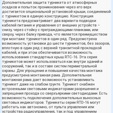
Дополнительная защита турникета от атмосферных
осадков и попыток проникновения через его верх
достигается опциональной установкой крыши, соединяемой
с турникетом в единую конструкцию. Конструкция
турникета предусматривает два варианта подводки
кабелей питания и управления от внешних устройств –
снизу, через стойку с преграждающими планками, или
сверху, через балку привода, что является преимуществом
при монтаже турникетов в один ряд. Предусмотрена
возможность установки до шести турникетов, без зазоров,
вплотную в один ряд с верхней транзитной прокладкой
кабелей, и при этом обеспечивается возможность
использования стандартных крыш RTC-16. Эта серия
турникетов может использоваться как внутри зданий и
сооружений, так и в составе систем периметральной
охраны. Для упрощения и повышения качества монтажа
предусмотрена монтажная рама. Дополнительная
монтажная рама дает возможность устанавливать
турникет даже на слабом грунте. Турникет снабжен
встроенными световыми индикаторами разрешения и
запрещения прохода со сверхъяркими светодиодами. Есть
возможность подключения дополнительных выносных
световых индикаторов. Турникеты серии RTD-16 могут
работать как автономно, от пульта управления или
устройства радиоуправления, так и под управлением