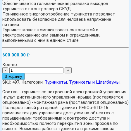
Обеспечивается гальваническая развязка выходов
турникета от контроллера СКУД.
Пониженное энергопотребление турникета позволяет
использовать безопасное для человека напряжение
питания.
Турникет может комплектоваться калиткой с
электромеханическим замком и ограждениями,
выполненными с ним в едином стиле.
600 000.00
Р
Кол-во:
-
+
В корзину
SKU:
497
.
Категории:
Турникеты
,
Турникеты и Шлагбаумы
.
Состав: -турникет со встроенной электроникой управления
-пульт дистанционного управления -крыша (поставляется
опционально) -монтажная рама (поставляется опционально)
Полноростовый роторный турникет PERCo-RTD-16
применяется для управления доступом на объектах с
повышенными требованиями к контролю доступа и
необходимостью полного перекрытия зоны прохода по
высоте. Возможна работа турникета в режиме шлюза.