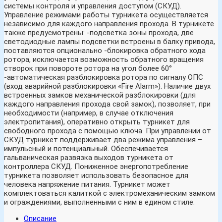
системы контроля и управления доступом (СКУД).
Управление режимами работы турникета осуществляется
независимо для каждого направления прохода. В турникете
также предусмотрены: -подсветка зоны прохода, две
светодиодные лампы подсветки встроены в балку привода,
поставляются опционально -блокировка обратного хода
ротора, исключается возможность обратного вращения
створок при повороте ротора на угол более 60°
-автоматическая разблокировка ротора по сигналу ОПС
(вход аварийной разблокировки «Fire Alarm»). Наличие двух
встроенных замков механической разблокировки (для
каждого направления прохода свой замок), позволяет, при
необходимости (например, в случае отключения
электропитания), оперативно открыть турникет для
свободного прохода с помощью ключа. При управлении от
СКУД турникет поддерживает два режима управления –
импульсный и потенциальный. Обеспечивается
гальваническая развязка выходов турникета от
контроллера СКУД. Пониженное энергопотребление
турникета позволяет использовать безопасное для
человека напряжение питания. Турникет может
комплектоваться калиткой с электромеханическим замком
и ограждениями, выполненными с ним в едином стиле.
Описание