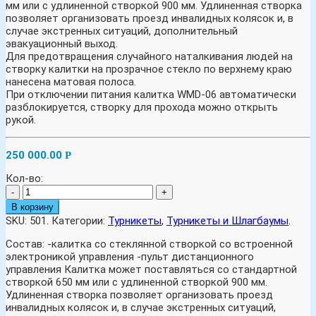
мм или с удлиненной створкой 900 мм. Удлиненная створка
позволяет организовать проезд инвалидных колясок и, в
случае экстренных ситуаций, дополнительный
эвакуационный выход.
Для предотвращения случайного наталкивания людей на
створку калитки на прозрачное стекло по верхнему краю
нанесена матовая полоса.
При отключении питания калитка WMD-06 автоматически
разблокируется, створку для прохода можно открыть
рукой.
250 000.00
Р
Кол-во:
-
+
В корзину
SKU:
501
.
Категории:
Турникеты
,
Турникеты и Шлагбаумы
.
Состав: -калитка со стеклянной створкой со встроенной
электроникой управления -пульт дистанционного
управления Калитка может поставляться со стандартной
створкой 650 мм или с удлиненной створкой 900 мм.
Удлиненная створка позволяет организовать проезд
инвалидных колясок и, в случае экстренных ситуаций,