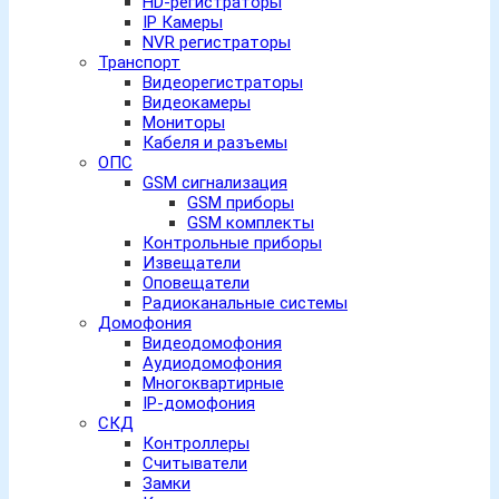
HD-регистраторы
IP Камеры
NVR регистраторы
Транспорт
Видеорегистраторы
Видеокамеры
Мониторы
Кабеля и разъемы
ОПС
GSM сигнализация
GSM приборы
GSM комплекты
Контрольные приборы
Извещатели
Оповещатели
Радиоканальные системы
Домофония
Видеодомофония
Аудиодомофония
Многоквартирные
IP-домофония
СКД
Контроллеры
Считыватели
Замки