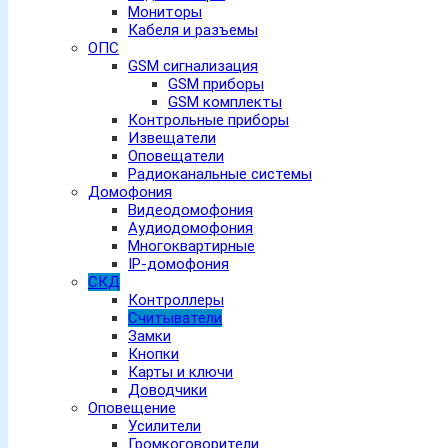
Мониторы
Кабеля и разъемы
ОПС
GSM сигнализация
GSM приборы
GSM комплекты
Контрольные приборы
Извещатели
Оповещатели
Радиоканальные системы
Домофония
Видеодомофония
Аудиодомофония
Многоквартирные
IP-домофония
СКД
Контроллеры
Считыватели
Замки
Кнопки
Карты и ключи
Доводчики
Оповещение
Усилители
Громкоговорители