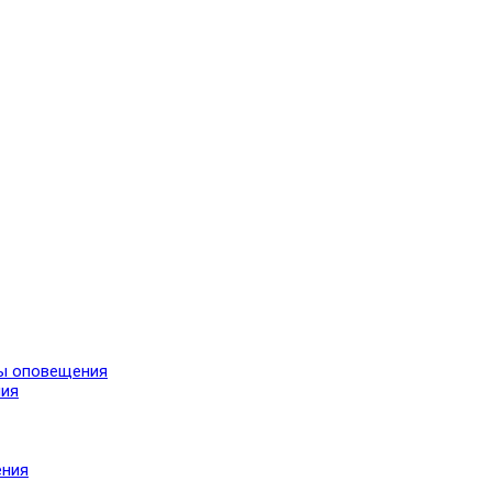
мы оповещения
ния
ения