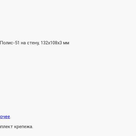
олис-51 на стену, 132х108х3 мм
очее
.
мплект крепежа.