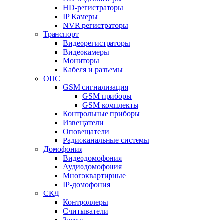
HD-регистраторы
IP Камеры
NVR регистраторы
Транспорт
Видеорегистраторы
Видеокамеры
Мониторы
Кабеля и разъемы
ОПС
GSM сигнализация
GSM приборы
GSM комплекты
Контрольные приборы
Извещатели
Оповещатели
Радиоканальные системы
Домофония
Видеодомофония
Аудиодомофония
Многоквартирные
IP-домофония
СКД
Контроллеры
Считыватели
Замки