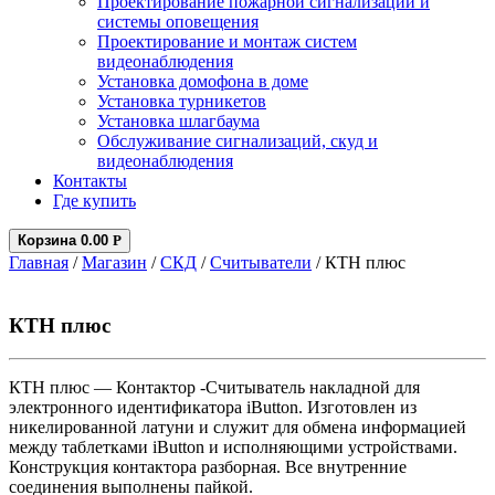
Проектирование пожарной сигнализации и
системы оповещения
Проектирование и монтаж систем
видеонаблюдения
Установка домофона в доме
Установка турникетов
Установка шлагбаума
Обслуживание сигнализаций, скуд и
видеонаблюдения
Контакты
Где купить
Корзина
0.00
Р
Главная
/
Магазин
/
СКД
/
Считыватели
/ КТН плюс
КТН плюс
КТН плюс — Контактор -Считыватель накладной для
электронного идентификатора iButton. Изготовлен из
никелированной латуни и служит для обмена информацией
между таблетками iButton и исполняющими устройствами.
Конструкция контактора разборная. Все внутренние
соединения выполнены пайкой.