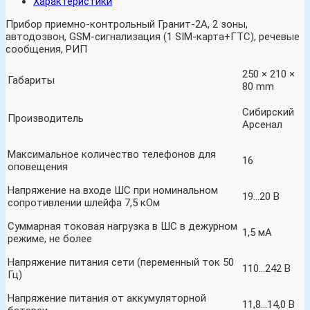
Характеристики
Прибор приемно-контрольный Гранит-2А, 2 зоны,
автодозвон, GSM-сигнализация (1 SIM-карта+ГТС), речевые
сообщения, РИП
250 × 210 ×
Габариты
80 mm
Сибирский
Производитель
Арсенал
Максимальное количество телефонов для
16
оповещения
Напряжение на входе ШС при номинальном
19…20 В
сопротивлении шлейфа 7,5 кОм
Суммарная токовая нагрузка в ШС в дежурном
1,5 мА
режиме, не более
Напряжение питания сети (переменный ток 50
110…242 В
Гц)
Напряжение питания от аккумуляторной
11,8…14,0 В