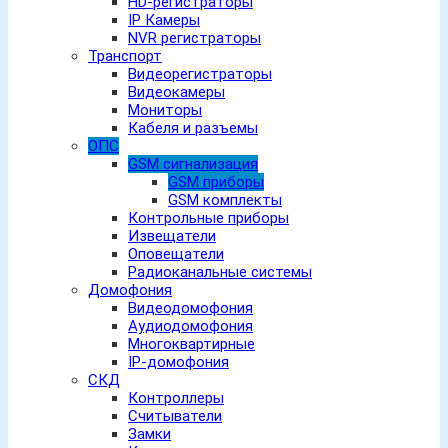
HD-регистраторы
IP Камеры
NVR регистраторы
Транспорт
Видеорегистраторы
Видеокамеры
Мониторы
Кабеля и разъемы
ОПС
GSM сигнализация
GSM приборы
GSM комплекты
Контрольные приборы
Извещатели
Оповещатели
Радиоканальные системы
Домофония
Видеодомофония
Аудиодомофония
Многоквартирные
IP-домофония
СКД
Контроллеры
Считыватели
Замки