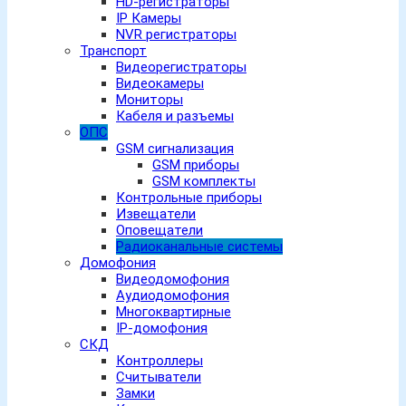
HD-регистраторы
IP Камеры
NVR регистраторы
Транспорт
Видеорегистраторы
Видеокамеры
Мониторы
Кабеля и разъемы
ОПС
GSM сигнализация
GSM приборы
GSM комплекты
Контрольные приборы
Извещатели
Оповещатели
Радиоканальные системы
Домофония
Видеодомофония
Аудиодомофония
Многоквартирные
IP-домофония
СКД
Контроллеры
Считыватели
Замки