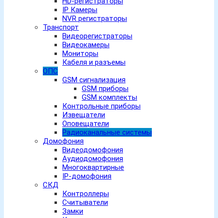
HD-регистраторы
IP Камеры
NVR регистраторы
Транспорт
Видеорегистраторы
Видеокамеры
Мониторы
Кабеля и разъемы
ОПС
GSM сигнализация
GSM приборы
GSM комплекты
Контрольные приборы
Извещатели
Оповещатели
Радиоканальные системы
Домофония
Видеодомофония
Аудиодомофония
Многоквартирные
IP-домофония
СКД
Контроллеры
Считыватели
Замки