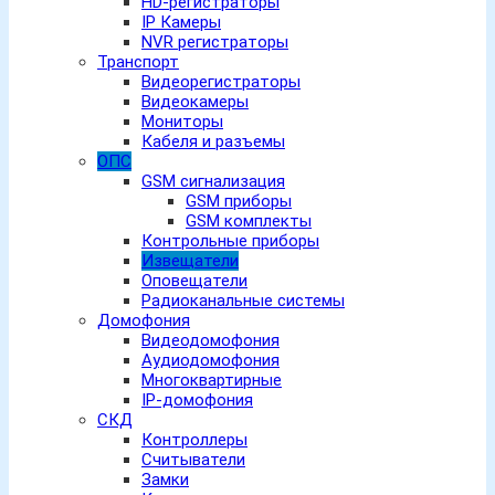
HD-регистраторы
IP Камеры
NVR регистраторы
Транспорт
Видеорегистраторы
Видеокамеры
Мониторы
Кабеля и разъемы
ОПС
GSM сигнализация
GSM приборы
GSM комплекты
Контрольные приборы
Извещатели
Оповещатели
Радиоканальные системы
Домофония
Видеодомофония
Аудиодомофония
Многоквартирные
IP-домофония
СКД
Контроллеры
Считыватели
Замки