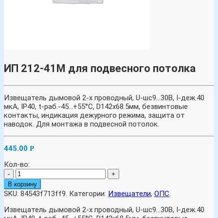
ИП 212-41М для подвесного потолка
Извещатель дымовой 2-х проводный, U-шс9…30В, I-деж.40
мкА, IP40, t-раб.-45…+55°С, D142х68.5мм, безвинтовые
контакты, индикация дежурного режима, защита от
наводок. Для монтажа в подвесной потолок.
445.00
Р
Кол-во:
-
+
В корзину
SKU:
84543f713ff9
.
Категории:
Извещатели
,
ОПС
.
Извещатель дымовой 2-х проводный, U-шс9…30В, I-деж.40