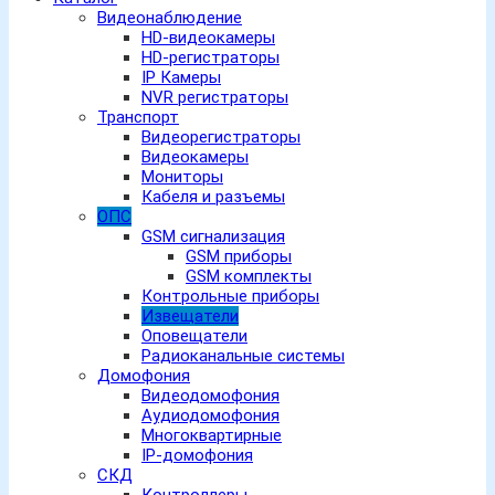
Видеонаблюдение
HD-видеокамеры
HD-регистраторы
IP Камеры
NVR регистраторы
Транспорт
Видеорегистраторы
Видеокамеры
Мониторы
Кабеля и разъемы
ОПС
GSM сигнализация
GSM приборы
GSM комплекты
Контрольные приборы
Извещатели
Оповещатели
Радиоканальные системы
Домофония
Видеодомофония
Аудиодомофония
Многоквартирные
IP-домофония
СКД