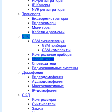
HD-регистраторы
IP Камеры
NVR регистраторы
Транспорт
Видеорегистраторы
Видеокамеры
Мониторы
Кабеля и разъемы
ОПС
GSM сигнализация
GSM приборы
GSM комплекты
Контрольные приборы
Извещатели
Оповещатели
Радиоканальные системы
Домофония
Видеодомофония
Аудиодомофония
Многоквартирные
IP-домофония
СКД
Контроллеры
Считыватели
Замки