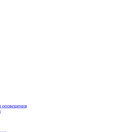
ы оповещения
я