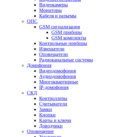
Видеокамеры
Мониторы
Кабеля и разъемы
ОПС
GSM сигнализация
GSM приборы
GSM комплекты
Контрольные приборы
Извещатели
Оповещатели
Радиоканальные системы
Домофония
Видеодомофония
Аудиодомофония
Многоквартирные
IP-домофония
СКД
Контроллеры
Считыватели
Замки
Кнопки
Карты и ключи
Доводчики
Оповещение
Усилители