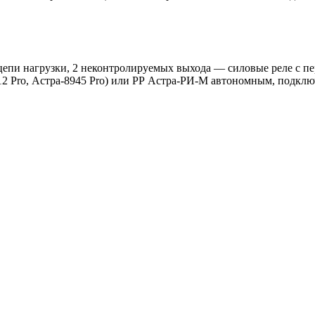
и цепи нагрузки, 2 неконтролируемых выхода — силовые реле с п
12 Pro, Астра-8945 Pro) или РР Астра-РИ-М автономным, подк