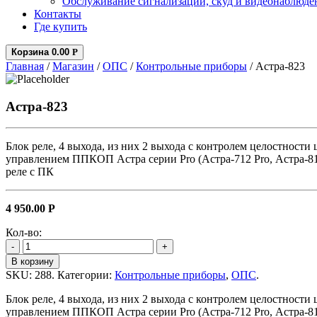
Обслуживание сигнализаций, скуд и видеонаблюде
Контакты
Где купить
Корзина
0.00
Р
Главная
/
Магазин
/
ОПС
/
Контрольные приборы
/ Астра-823
Астра-823
Блок реле, 4 выхода, из них 2 выхода с контролем целостност
управлением ППКОП Астра серии Pro (Астра-712 Pro, Астра-8
реле с ПК
4 950.00
Р
Кол-во:
-
+
В корзину
SKU:
288
.
Категории:
Контрольные приборы
,
ОПС
.
Блок реле, 4 выхода, из них 2 выхода с контролем целостност
управлением ППКОП Астра серии Pro (Астра-712 Pro, Астра-8