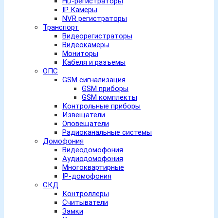
HD-регистраторы
IP Камеры
NVR регистраторы
Транспорт
Видеорегистраторы
Видеокамеры
Мониторы
Кабеля и разъемы
ОПС
GSM сигнализация
GSM приборы
GSM комплекты
Контрольные приборы
Извещатели
Оповещатели
Радиоканальные системы
Домофония
Видеодомофония
Аудиодомофония
Многоквартирные
IP-домофония
СКД
Контроллеры
Считыватели
Замки