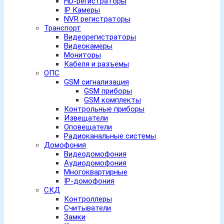
HD-регистраторы
IP Камеры
NVR регистраторы
Транспорт
Видеорегистраторы
Видеокамеры
Мониторы
Кабеля и разъемы
ОПС
GSM сигнализация
GSM приборы
GSM комплекты
Контрольные приборы
Извещатели
Оповещатели
Радиоканальные системы
Домофония
Видеодомофония
Аудиодомофония
Многоквартирные
IP-домофония
СКД
Контроллеры
Считыватели
Замки