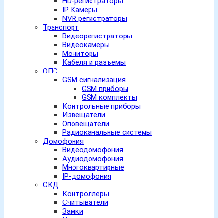
HD-регистраторы
IP Камеры
NVR регистраторы
Транспорт
Видеорегистраторы
Видеокамеры
Мониторы
Кабеля и разъемы
ОПС
GSM сигнализация
GSM приборы
GSM комплекты
Контрольные приборы
Извещатели
Оповещатели
Радиоканальные системы
Домофония
Видеодомофония
Аудиодомофония
Многоквартирные
IP-домофония
СКД
Контроллеры
Считыватели
Замки