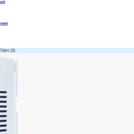
ния
ения
ПАН-20