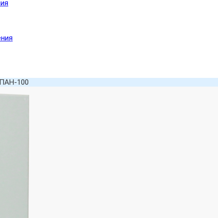
ния
ения
ПАН-100