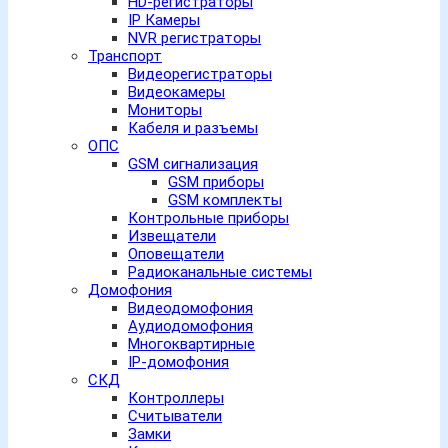
HD-регистраторы
IP Камеры
NVR регистраторы
Транспорт
Видеорегистраторы
Видеокамеры
Мониторы
Кабеля и разъемы
ОПС
GSM сигнализация
GSM приборы
GSM комплекты
Контрольные приборы
Извещатели
Оповещатели
Радиоканальные системы
Домофония
Видеодомофония
Аудиодомофония
Многоквартирные
IP-домофония
СКД
Контроллеры
Считыватели
Замки