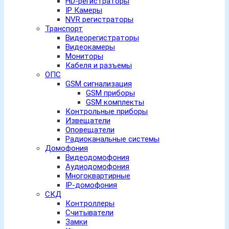
HD-регистраторы
IP Камеры
NVR регистраторы
Транспорт
Видеорегистраторы
Видеокамеры
Мониторы
Кабеля и разъемы
ОПС
GSM сигнализация
GSM приборы
GSM комплекты
Контрольные приборы
Извещатели
Оповещатели
Радиоканальные системы
Домофония
Видеодомофония
Аудиодомофония
Многоквартирные
IP-домофония
СКД
Контроллеры
Считыватели
Замки