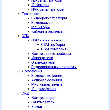
HD-регистраторы
IP Камеры
NVR регистраторы
Транспорт
Видеорегистраторы
Видеокамеры
Мониторы
Кабеля и разъемы
ОПС
GSM сигнализация
GSM приборы
GSM комплекты
Контрольные приборы
Извещатели
Оповещатели
Радиоканальные системы
Домофония
Видеодомофония
Аудиодомофония
Многоквартирные
IP-домофония
СКД
Контроллеры
Считыватели
Замки