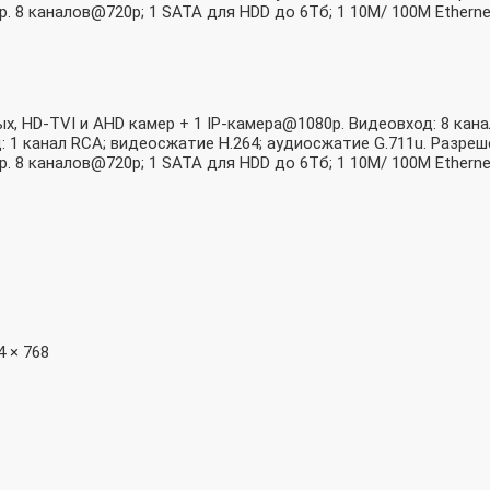
р. 8 каналов@720p; 1 SATA для HDD до 6Тб; 1 10M/ 100M Ethernet
, HD-TVI и AHD камер + 1 IP-камера@1080p. Видеовход: 8 кана
: 1 канал RCA; видеосжатие H.264; аудиосжатие G.711u. Разреш
р. 8 каналов@720p; 1 SATA для HDD до 6Тб; 1 10M/ 100M Ethernet
4 × 768