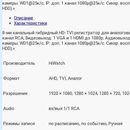
камеры: WD1@25к/с; IP: доп. 1 канал 1080p@25к/с. Синхр. восп
HDD).»
Описание
Характеристики
8-ми канальный гибридный HD-TVI регистратор для аналоговых
канал RCA; Видеовыход: 1 VGA и 1 HDMI до 1080p; Аудиовыход
камеры: WD1@25к/с; IP: доп. 1 канал 1080p@25к/с. Синхр. восп
HDD).»
Производитель
HiWatch
Формат
AHD, TVI, Аналог
Разрешение
1920 × 1080, 1280 × 1024, 1280 × 720, 102
Audio
вх/вых 1/1 RCA
Режимы записи
по расписанию, по событию, Ручная