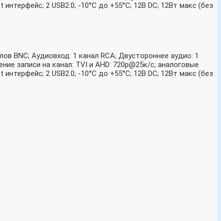
 интерфейс; 2 USB2.0; -10°C до +55°C; 12В DC; 12Вт макс (без
лов BNC; Аудиовход: 1 канал RCA; Двустороннее аудио: 1
ение записи на канал: TVI и AHD: 720p@25к/с; аналоговые
 интерфейс; 2 USB2.0; -10°C до +55°C; 12В DC; 12Вт макс (без