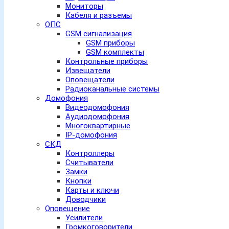
Мониторы
Кабеля и разъемы
ОПС
GSM сигнализация
GSM приборы
GSM комплекты
Контрольные приборы
Извещатели
Оповещатели
Радиоканальные системы
Домофония
Видеодомофония
Аудиодомофония
Многоквартирные
IP-домофония
СКД
Контроллеры
Считыватели
Замки
Кнопки
Карты и ключи
Доводчики
Оповещение
Усилители
Громкоговорители