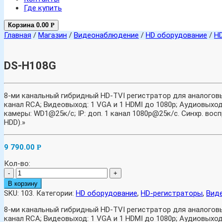
Где купить
Корзина
0.00
Р
Главная
/
Магазин
/
Видеонаблюдение
/
HD оборудование
/
H
DS-H108G
8-ми канальный гибридный HD-TVI регистратор для аналоговых
канал RCA; Видеовыход: 1 VGA и 1 HDMI до 1080p; Аудиовыход
камеры: WD1@25к/с; IP: доп. 1 канал 1080p@25к/с. Синхр. восп
HDD).»
9 790.00
Р
Кол-во:
-
+
В корзину
SKU:
103
.
Категории:
HD оборудование
,
HD-регистраторы
,
Вид
8-ми канальный гибридный HD-TVI регистратор для аналоговых
канал RCA; Видеовыход: 1 VGA и 1 HDMI до 1080p; Аудиовыход