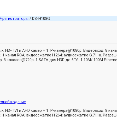
D-регистраторы
/ DS-H108G
, HD-TVI и AHD камер + 1 IP-камера@1080p. Видеовход: 8 кана
: 1 канал RCA; видеосжатие H.264; аудиосжатие G.711u. Разреш
р. 8 каналов@720p; 1 SATA для HDD до 6Тб; 1 10M/ 100M Ethernet
еонаблюдение
.
, HD-TVI и AHD камер + 1 IP-камера@1080p. Видеовход: 8 кана
: 1 канал RCA; видеосжатие H.264; аудиосжатие G.711u. Разреш