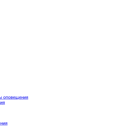
мы оповещения
ния
ения