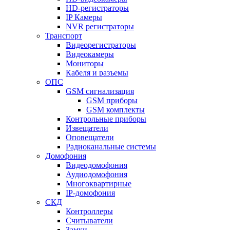
HD-регистраторы
IP Камеры
NVR регистраторы
Транспорт
Видеорегистраторы
Видеокамеры
Мониторы
Кабеля и разъемы
ОПС
GSM сигнализация
GSM приборы
GSM комплекты
Контрольные приборы
Извещатели
Оповещатели
Радиоканальные системы
Домофония
Видеодомофония
Аудиодомофония
Многоквартирные
IP-домофония
СКД
Контроллеры
Считыватели
Замки