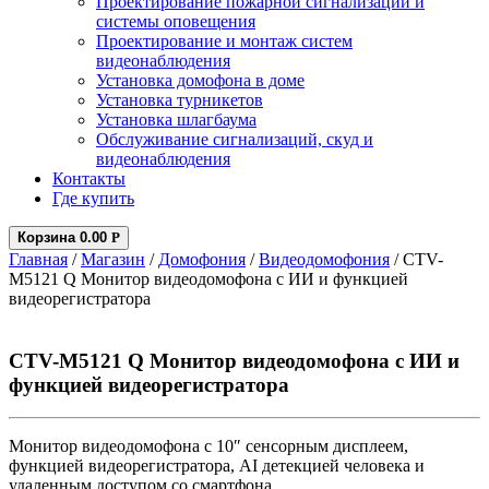
Проектирование пожарной сигнализации и
системы оповещения
Проектирование и монтаж систем
видеонаблюдения
Установка домофона в доме
Установка турникетов
Установка шлагбаума
Обслуживание сигнализаций, скуд и
видеонаблюдения
Контакты
Где купить
Корзина
0.00
Р
Главная
/
Магазин
/
Домофония
/
Видеодомофония
/ CTV-
M5121 Q Монитор видеодомофона с ИИ и функцией
видеорегистратора
CTV-M5121 Q Монитор видеодомофона с ИИ и
функцией видеорегистратора
Монитор видеодомофона с 10″ сенсорным дисплеем,
функцией видеорегистратора, AI детекцией человека и
удаленным доступом со смартфона.