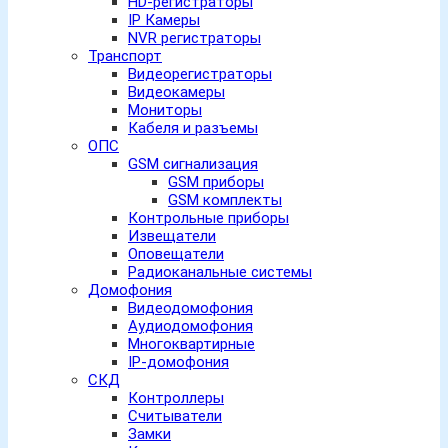
HD-регистраторы
IP Камеры
NVR регистраторы
Транспорт
Видеорегистраторы
Видеокамеры
Мониторы
Кабеля и разъемы
ОПС
GSM сигнализация
GSM приборы
GSM комплекты
Контрольные приборы
Извещатели
Оповещатели
Радиоканальные системы
Домофония
Видеодомофония
Аудиодомофония
Многоквартирные
IP-домофония
СКД
Контроллеры
Считыватели
Замки