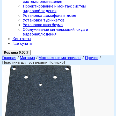
системы оповещения
Проектирование и монтаж систем
видеонаблюдения
Установка домофона в доме
Установка турникетов
Установка шлагбаума
Обслуживание сигнализаций, скуд и
видеонаблюдения
Контакты
Где купить
Корзина
0.00
Р
Главная
/
Магазин
/
Монтажные материалы
/
Прочее
/
Пластина для установки Полис-51